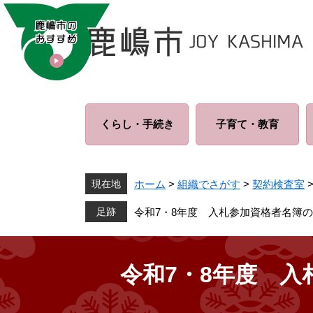
ペ
メ
ー
ニ
ジ
ュ
の
ー
先
を
頭
飛
で
ば
くらし・
手続き
子育て・
教育
す
し
。
て
本
文
現在地
ホーム
>
組織でさがす
>
契約検査室
へ
令和7・8年度 入札参加資格者名簿
令和7・8年度 入