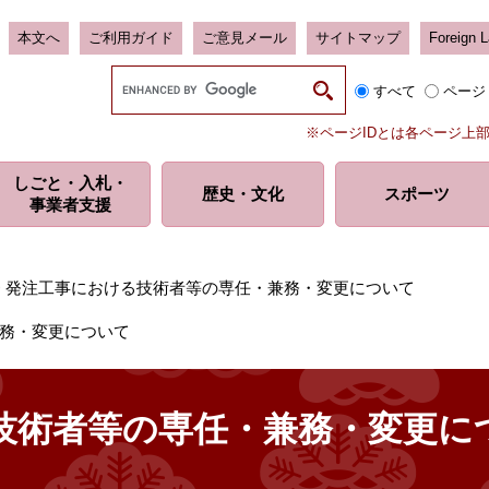
本文へ
ご利用ガイド
ご意見メール
サイトマップ
Foreign 
G
すべて
ページ
o
o
※ページIDとは各ページ上
g
l
しごと・入札・
e
歴史・
文化
スポーツ
事業者支援
カ
ス
タ
ム
>
発注工事における技術者等の専任・兼務・変更について
検
索
務・変更について
技術者等の専任・兼務・変更に