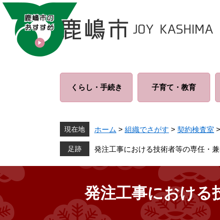
ペ
メ
ー
ニ
ジ
ュ
の
ー
先
を
頭
飛
で
ば
くらし・
手続き
子育て・
教育
す
し
。
て
本
文
現在地
ホーム
>
組織でさがす
>
契約検査室
へ
発注工事における技術者等の専任・兼
発注工事における