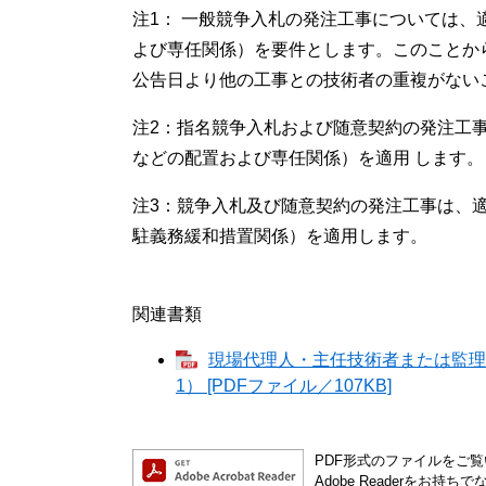
注1： 一般競争入札の発注工事については
よび専任関係）を要件とします。このことか
公告日より他の工事との技術者の重複がな
注2：指名競争入札および随意契約の発注工
などの配置および専任関係）を適用 します。
注3：競争入札及び随意契約の発注工事は、
駐義務緩和措置関係）を適用します。
関連書類
現場代理人・主任技術者または監理技
1） [PDFファイル／107KB]
PDF形式のファイルをご覧い
Adobe Readerを