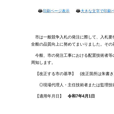
本
印刷ページ表示
大きな文字で印刷
文
市は一般競争入札の発注に際して、入札要
全般の品質向上に努めてまいりました。その
今般、市の発注工事における配置技術者等
周知します。
【改正する市の基準】 (改正箇所は朱書き
◎現場代理人・主任技術者または監理技術
【適用年月日】
令和7年4月1日