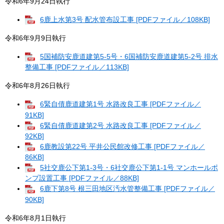
令和6年9月24日執行
6鹿上水第3号 配水管布設工事 [PDFファイル／108KB]
令和6年9月9日執行
5国補防安鹿道建第5-5号・6国補防安鹿道建第5-2号 排水
整備工事 [PDFファイル／113KB]
令和6年8月26日執行
6緊自債鹿道建第1号 水路改良工事 [PDFファイル／
91KB]
6緊自債鹿道建第2号 水路改良工事 [PDFファイル／
92KB]
6鹿教設第22号 平井公民館改修工事 [PDFファイル／
86KB]
5社交鹿公下第1-3号・6社交鹿公下第1-1号 マンホールポ
ンプ設置工事 [PDFファイル／88KB]
6鹿下第8号 根三田地区汚水管整備工事 [PDFファイル／
90KB]
令和6年8月1日執行