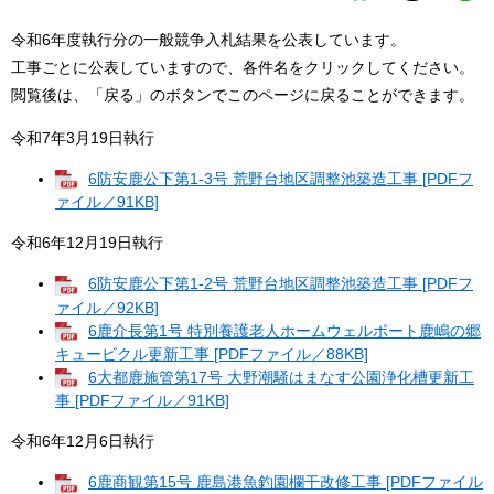
令和6年度執行分の一般競争入札結果を公表しています。
工事ごとに公表していますので、各件名をクリックしてください。
閲覧後は、「戻る」のボタンでこのページに戻ることができます。
令和7年3月19日執行
6防安鹿公下第1-3号 荒野台地区調整池築造工事 [PDFフ
ァイル／91KB]
令和6年12月19日執行
6防安鹿公下第1-2号 荒野台地区調整池築造工事 [PDFフ
ァイル／92KB]
6鹿介長第1号 特別養護老人ホームウェルポート鹿嶋の郷
キュービクル更新工事 [PDFファイル／88KB]
6大都鹿施管第17号 大野潮騒はまなす公園浄化槽更新工
事 [PDFファイル／91KB]
令和6年12月6日執行
6鹿商観第15号 鹿島港魚釣園欄干改修工事 [PDFファイル