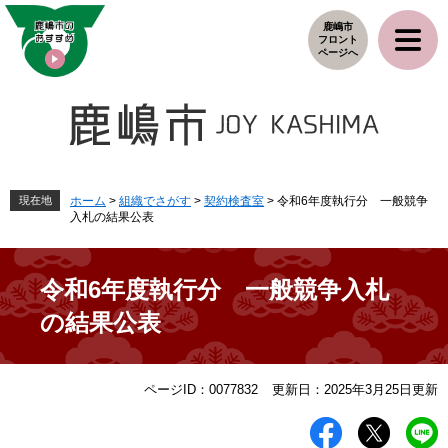
ペ
メ
鹿嶋市
ー
ニ
フロント
ジ
ュ
ページへ
の
ー
先
を
頭
飛
で
ば
す
し
。
て
本
現在地
ホーム
>
組織でさがす
>
契約検査室
>
令和6年度執行分 一般競争
入札の結果公表
文
へ
令和6年度執行分 一般競争入札
の結果公表
本
ページID：0077832
更新日：2025年3月25日更新
文