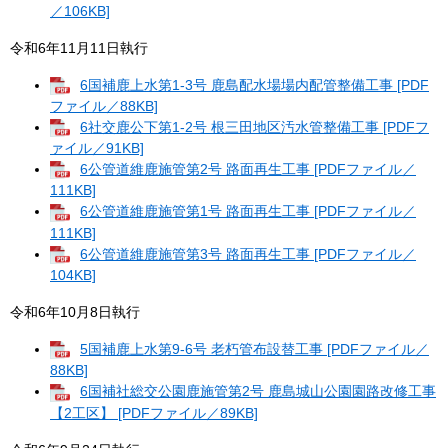
／106KB]
令和6年11月11日執行
6国補鹿上水第1-3号 鹿島配水場場内配管整備工事 [PDF
ファイル／88KB]
6社交鹿公下第1-2号 根三田地区汚水管整備工事 [PDFフ
ァイル／91KB]
6公管道維鹿施管第2号 路面再生工事 [PDFファイル／
111KB]
6公管道維鹿施管第1号 路面再生工事 [PDFファイル／
111KB]
6公管道維鹿施管第3号 路面再生工事 [PDFファイル／
104KB]
令和6年10月8日執行
5国補鹿上水第9-6号 老朽管布設替工事 [PDFファイル／
88KB]
6国補社総交公園鹿施管第2号 鹿島城山公園園路改修工事
【2工区】 [PDFファイル／89KB]