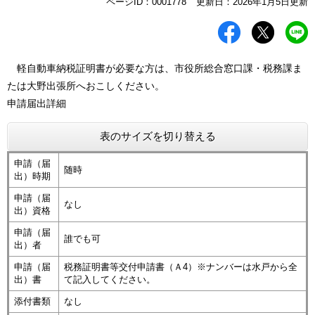
本
ページID：0001778
更新日：2026年1月5日更新
文
軽自動車納税証明書が必要な方は、市役所総合窓口課・税務課ま
たは大野出張所へおこしください。
申請届出詳細
表のサイズを切り替える
申請（届
随時
出）時期
申請（届
なし
出）資格
申請（届
誰でも可
出）者
申請（届
税務証明書等交付申請書（Ａ4）※ナンバーは水戸から全
出）書
て記入してください。
添付書類
なし