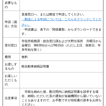
必要なも
の
直接窓口へ、または郵送で申請してください。
・郵送による申請については、こちらをクリックしてくだ
申請（届
さい。
出）方法
・申請書は、表下の「関係書類」からダウンロードできま
す。
市役所税務課・総合窓口課および大野出張所 月曜日から
受付窓口
金曜日 8時30分から17時15分（ただし土日、祝祭日、年
末年始を除く）
費用
無料
お渡しす
軽自動車納税証明書
るもの
お返しい
ただくも
の
市税を納めた後、数日間内に納税証明書を請求する場
合、納税いただいた旨の通知が金融機関から届いていない
注意事項
こともありますので、お手数ですが領収書の原本をお持ち
ください。