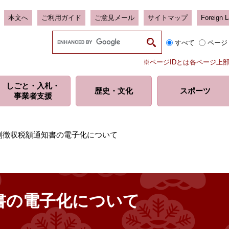
本文へ
ご利用ガイド
ご意見メール
サイトマップ
Foreign 
G
すべて
ページ
o
o
※ページIDとは各ページ上
g
l
しごと・入札・
e
歴史・
文化
スポーツ
事業者支援
カ
ス
タ
ム
別徴収税額通知書の電子化について
検
索
書の電子化について