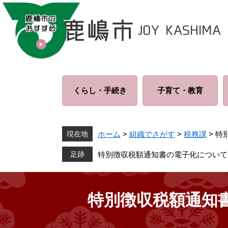
ペ
メ
ー
ニ
ジ
ュ
の
ー
先
を
頭
飛
で
ば
くらし・
手続き
子育て・
教育
す
し
。
て
本
文
現在地
ホーム
>
組織でさがす
>
税務課
>
特
へ
特別徴収税額通知書の電子化について
特別徴収税額通知