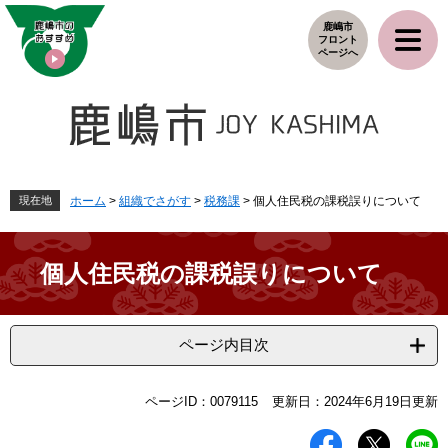
ペ
メ
鹿嶋市
ー
ニ
フロント
ジ
ュ
ページへ
の
ー
先
を
頭
飛
で
ば
す
し
。
て
本
現在地
ホーム
>
組織でさがす
>
税務課
>
個人住民税の課税誤りについて
文
へ
個人住民税の課税誤りについて
ページ内目次
本
ページID：0079115
更新日：2024年6月19日更新
文