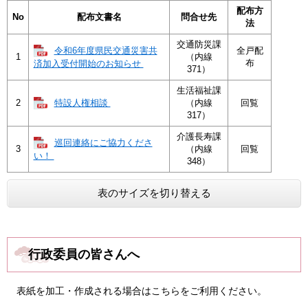
配布方
No
配布文書名
問合せ先
法
交通防災課
令和6年度県民交通災害共
全戸配
1
（内線
布
済加入受付開始のお知らせ
371）
生活福祉課
特設人権相談
2
（内線
回覧
317）
介護長寿課
巡回連絡にご協力くださ
3
（内線
回覧
い！
348）
表のサイズを切り替える
行政委員の皆さんへ
表紙を加工・作成される場合はこちらをご利用ください。