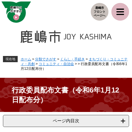
ペ
メ
鹿嶋市
ー
ニ
フロント
ジ
ュ
ページへ
の
ー
先
を
頭
飛
で
ば
す
し
。
て
本
現在地
ホーム
>
分類でさがす
>
くらし・手続き
>
まちづくり・コミュニテ
ィ・共創
>
コミュニティ・自治会
>
>
行政委員配布文書（令和6年1
文
月12日配布分）
へ
行政委員配布文書（令和6年1月12
日配布分）
ページ内目次