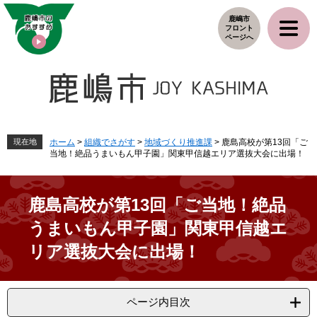
ペ
メ
鹿嶋市
ー
ニ
フロント
ジ
ュ
ページへ
の
ー
先
を
頭
飛
で
ば
す
し
。
て
本
現在地
ホーム
>
組織でさがす
>
地域づくり推進課
>
鹿島高校が第13回「ご
当地！絶品うまいもん甲子園」関東甲信越エリア選抜大会に出場！
文
へ
鹿島高校が第13回「ご当地！絶品
うまいもん甲子園」関東甲信越エ
リア選抜大会に出場！
ページ内目次