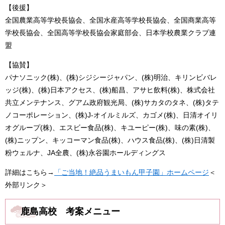
【後援】
全国農業高等学校長協会、全国水産高等学校長協会、全国商業高等
学校長協会、全国高等学校長協会家庭部会、日本学校農業クラブ連
盟
【協賛】
パナソニック(株)、(株)シジシージャパン、(株)明治、キリンビバレ
ッジ(株)、(株)日本アクセス、(株)船昌、アサヒ飲料(株)、株式会社
共立メンテナンス、グアム政府観光局、(株)サカタのタネ、(株)タテ
ノコーポレーション、(株)J-オイルミルズ、カゴメ(株)、日清オイリ
オグループ(株)、エスビー食品(株)、キユーピー(株)、味の素(株)、
(株)ニップン、キッコーマン食品(株)、ハウス食品(株)、(株)日清製
粉ウェルナ、JA全農、(株)永谷園ホールディングス
詳細はこちら→
「ご当地！絶品うまいもん甲子園」ホームページ​
＜
外部リンク＞
鹿島高校 考案メニュー