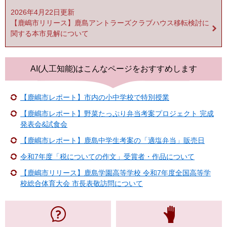
2026年4月22日更新
【鹿嶋市リリース】鹿島アントラーズクラブハウス移転検討に
関する本市見解について
AI(人工知能)は
こんなページをおすすめします
【鹿嶋市レポート】市内の小中学校で特別授業
【鹿嶋市レポート】野菜たっぷり弁当考案プロジェクト 完成
発表会&試食会
【鹿嶋市レポート】鹿島中学生考案の「適塩弁当」販売日
令和7年度「税についての作文」受賞者・作品について
【鹿嶋市リリース】鹿島学園高等学校 令和7年度全国高等学
校総合体育大会 市長表敬訪問について