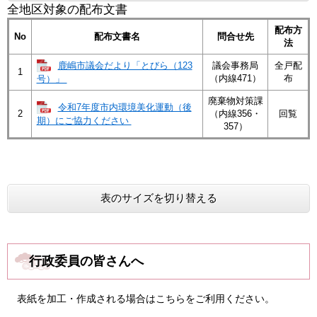
全地区対象の配布文書
配布方
No
配布文書名
問合せ先
法
鹿嶋市議会だより「とびら（123
議会事務局
全戸配
1
（内線471）
布
号）」
廃棄物対策課
令和7年度市内環境美化運動（後
2
（内線356・
回覧
期）にご協力ください​
357）
表のサイズを切り替える
行政委員の皆さんへ
表紙を加工・作成される場合はこちらをご利用ください。