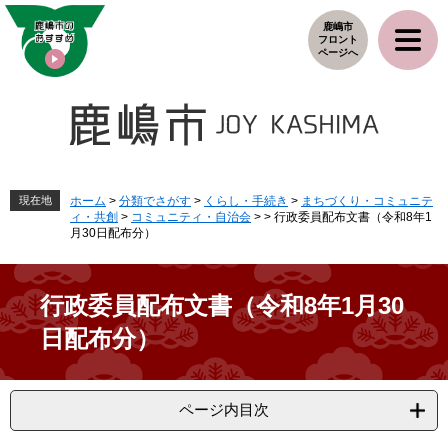
ペ
メ
鹿嶋市
ー
ニ
フロント
ジ
ュ
ページへ
の
ー
先
を
頭
飛
で
ば
す
し
。
て
本
現在地
ホーム
>
分類でさがす
>
くらし・手続き
>
まちづくり・コミュニテ
ィ・共創
>
コミュニティ・自治会
>
>
行政委員配布文書（令和8年1
文
月30日配布分）
へ
行政委員配布文書（令和8年1月30
日配布分）
ページ内目次