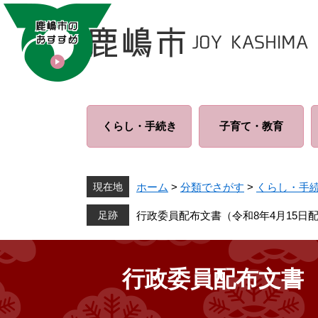
ペ
メ
ー
ニ
ジ
ュ
の
ー
先
を
頭
飛
で
ば
くらし・
手続き
子育て・
教育
す
し
。
て
本
文
現在地
ホーム
>
分類でさがす
>
くらし・手
へ
行政委員配布文書（令和8年4月15日
行政委員配布文書（