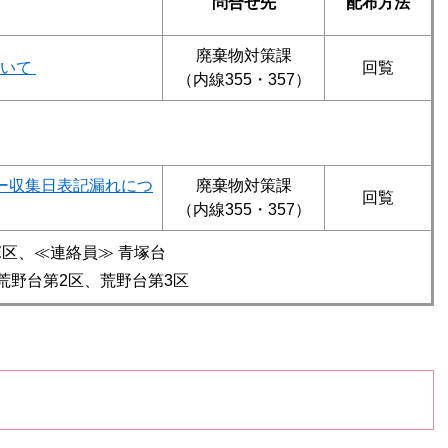
問合せ先
配布方法
廃棄物対策課
ついて
回覧
（内線355・357）
ー収集日表記漏れにつ
廃棄物対策課
回覧
（内線355・357）
区、≪連絡員≫ 青塚台
荒野台第2区、荒野台第3区