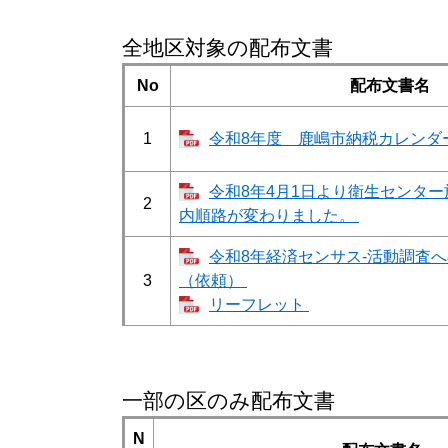
全地区対象の配布文書
No
配布文書名
1
令和8年度 鹿嶋市納税カレンダ
令和8年4月1日より衛生センタ
2
内順路が変わりました。
令和8年経済センサス-活動調査
3
（依頼）
リーフレット
一部の区のみ配布文書
N