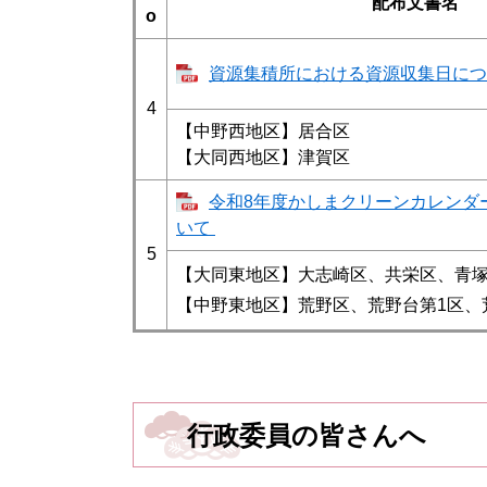
配布文書名
o
資源集積所における資源収集日に
4
【中野西地区】居合区
​【大同西地区】津賀区
令和8年度かしまクリーンカレンダ
いて
5
【大同東地区】大志崎区、共栄区、青塚
【中野東地区】荒野区、荒野台第1区、
行政委員の皆さんへ