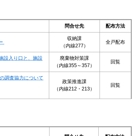
問合せ先
配布方法
収納課
ー
全戸配布
（内線277）
ー施設入り口と、施設
廃棄物対策課
回覧
（内線355～357）
への調査協力について
政策推進課
回覧
（内線212・213）