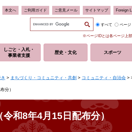
本文へ
ご利用ガイド
ご意見メール
サイトマップ
Foreign 
G
すべて
ページ
o
o
※ページIDとは各ページ上
g
l
しごと・入札・
e
歴史・
文化
スポーツ
事業者支援
カ
ス
タ
ム
続き
>
まちづくり・コミュニティ・共創
>
コミュニティ・自治会
>
検
索
配布分）
令和8年4月15日配布分）