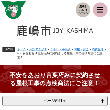
ペ
メ
鹿嶋市
ー
ニ
フロント
ジ
ュ
ページへ
の
ー
先
を
頭
飛
で
ば
す
し
。
て
本
現在地
ホーム
>
分類でさがす
>
くらし・手続き
>
防犯・安全
>
消費生活
>
>
不安をあおり言葉巧みに契約させる屋根工事の点検商法にご注
文
意！
へ
不安をあおり言葉巧みに契約させ
る屋根工事の点検商法にご注意！
ページ内目次