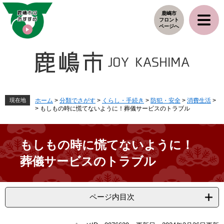
ペ
メ
鹿嶋市
ー
ニ
フロント
ジ
ュ
ページへ
の
ー
先
を
頭
飛
で
ば
す
し
。
て
本
現在地
ホーム
>
分類でさがす
>
くらし・手続き
>
防犯・安全
>
消費生活
>
>
もしもの時に慌てないように！葬儀サービスのトラブル
文
へ
もしもの時に慌てないように！
葬儀サービスのトラブル
ページ内目次