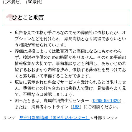
に不満だ。（60歳代）
ひとこと助言
広告を見て価格が手ごろなのでその葬儀社に依頼したが、オ
プションなどを付けられ、結局高額となり納得できないとい
う相談が寄せられています。
葬儀は規模によっては数百万円と高額になるにもかかわら
ず、検討や準備のための時間がありません。そのため事前の
情報収集が大切です。事前相談なども利用し、あらかじめ希
望するおおまかな内容を決め、依頼する葬儀社を見つけてお
くと落ち着いて準備することができます。
広告に表示された料金でサービスを受けられるとは限りませ
ん。葬儀社との打ち合わせは複数人で受け、見積書をよく見
て、不明な点は確認しましょう。
困ったときは、鹿嶋市消費生活センター（
0299-85-1320
）、
または、消費者ホットライン（
188
）にご相談ください。
リンク
見守り新鮮情報（国民生活センター）
＜外部リンク＞