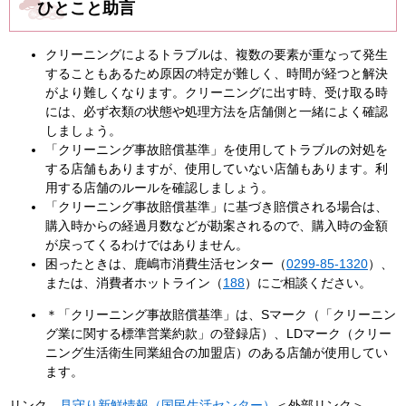
ひとこと助言
クリーニングによるトラブルは、複数の要素が重なって発生
することもあるため原因の特定が難しく、時間が経つと解決
がより難しくなります。クリーニングに出す時、受け取る時
には、必ず衣類の状態や処理方法を店舗側と一緒によく確認
しましょう。
「クリーニング事故賠償基準」を使用してトラブルの対処を
する店舗もありますが、使用していない店舗もあります。利
用する店舗のルールを確認しましょう。
「クリーニング事故賠償基準」に基づき賠償される場合は、
購入時からの経過月数などが勘案されるので、購入時の金額
が戻ってくるわけではありません。
困ったときは、鹿嶋市消費生活センター（
0299-85-1320
）、
または、消費者ホットライン（
188
）にご相談ください。
＊「クリーニング事故賠償基準」は、Sマーク（「クリーニン
グ業に関する標準営業約款」の登録店）、LDマーク（クリー
ニング生活衛生同業組合の加盟店）のある店舗が使用してい
ます。
リンク
見守り新鮮情報（国民生活センター）
＜外部リンク＞