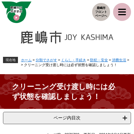
ペ
メ
鹿嶋市
ー
ニ
フロント
ジ
ュ
ページへ
の
ー
先
を
頭
飛
で
ば
す
し
。
て
本
現在地
ホーム
>
分類でさがす
>
くらし・手続き
>
防犯・安全
>
消費生活
>
>
クリーニング受け渡し時には必ず状態を確認しましょう！
文
へ
クリーニング受け渡し時には必
ず状態を確認しましょう！
ページ内目次