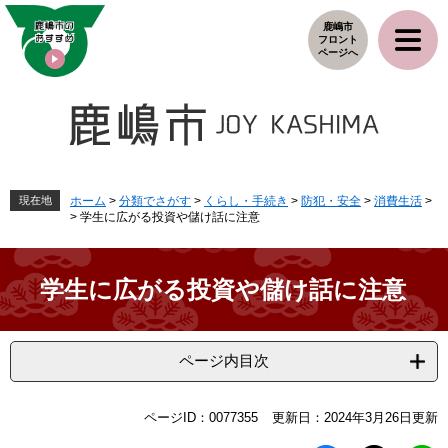
ペ
メ
鹿嶋市
ー
ニ
フロント
ジ
ュ
ページへ
の
ー
先
を
頭
飛
で
ば
す
し
。
て
本
現在地
ホーム
>
分類でさがす
>
くらし・手続き
>
防犯・安全
>
消費生活
>
>
学生に広がる投資や儲け話に注意
文
へ
学生に広がる投資や儲け話に注意
ページ内目次
本
ページID：0077355
更新日：2024年3月26日更新
文