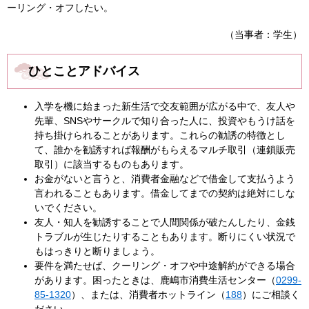
ーリング・オフしたい。
（当事者：学生）
ひとことアドバイス
入学を機に始まった新生活で交友範囲が広がる中で、友人や
先輩、SNSやサークルで知り合った人に、投資やもうけ話を
持ち掛けられることがあります。これらの勧誘の特徴とし
て、誰かを勧誘すれば報酬がもらえるマルチ取引（連鎖販売
取引）に該当するものもあります。
お金がないと言うと、消費者金融などで借金して支払うよう
言われることもあります。借金してまでの契約は絶対にしな
いでください。
友人・知人を勧誘することで人間関係が破たんしたり、金銭
トラブルが生じたりすることもあります。断りにくい状況で
もはっきりと断りましょう。
要件を満たせば、クーリング・オフや中途解約ができる場合
があります。困ったときは、鹿嶋市消費生活センター（
0299-
85-1320
）、または、消費者ホットライン（
188
）にご相談く