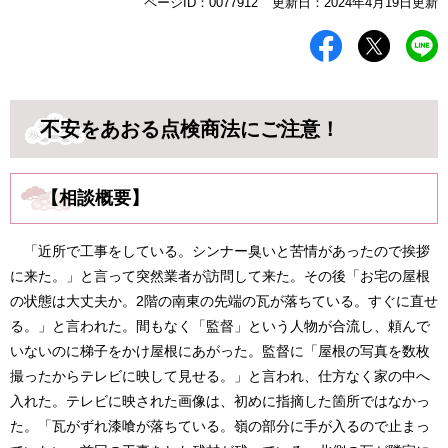
本
ページID：0077912
更新日：2024年4月19日更新
文
不安をあおる点検商法にご注意！
【相談概要】
「近所で工事をしている。シンナー臭いと苦情があったので挨拶
に来た。」と言って突然業者が訪問して来た。その後「お宅の屋根
の状態は大丈夫か。2階の南東の先端の瓦が落ちている。すぐに直せ
る。」と言われた。間もなく「監督」という人物が合流し、頼んで
いないのに梯子をかけ屋根にあがった。監督に「屋根の写真を数枚
撮ったからテレビに映して見せる。」と言われ、仕方なく家の中へ
入れた。テレビに映された画像は、初めに指摘した箇所ではなかっ
た。「瓦がずれ漆喰が落ちている。嶺の部分に手が入るので止まっ