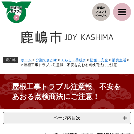
ペ
メ
鹿嶋市
ー
ニ
フロント
ジ
ュ
ページへ
の
ー
先
を
頭
飛
で
ば
す
し
。
て
本
現在地
ホーム
>
分類でさがす
>
くらし・手続き
>
防犯・安全
>
消費生活
>
>
屋根工事トラブル注意報 不安をあおる点検商法にご注意！
文
へ
屋根工事トラブル注意報 不安を
あおる点検商法にご注意！
ページ内目次