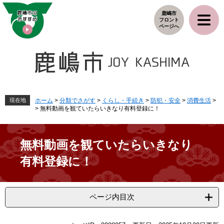
ペ
メ
鹿嶋市
ー
ニ
フロント
ジ
ュ
ページへ
の
ー
先
を
頭
飛
で
ば
す
し
。
て
本
現在地
ホーム
>
分類でさがす
>
くらし・手続き
>
防犯・安全
>
消費生活
>
>
無料動画を観ていたらいきなり有料登録に！
文
へ
無料動画を観ていたらいきなり
有料登録に！
ページ内目次