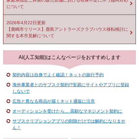
家庭系指定ごみ袋の販売店舗における在庫不足に伴う臨時対応
について
2026年4月22日更新
【鹿嶋市リリース】鹿島アントラーズクラブハウス移転検討に
関する本市見解について
AI(人工知能)は
こんなページをおすすめします
契約内容は自身でよく確認！ネットの旅行予約
海外事業者とのサブスク契約!?安易にサイトやアプリに登録
しないで
広告と異なる商品が届くネット通販に注意
オーディションを受けたら… 高額なマネジメント契約に
サブスクリプションアプリの削除だけでは解約になりませ
ん！