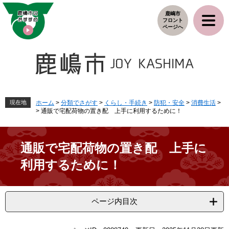
ペ
メ
鹿嶋市
ー
ニ
フロント
ジ
ュ
ページへ
の
ー
先
を
頭
飛
で
ば
す
し
。
て
本
現在地
ホーム
>
分類でさがす
>
くらし・手続き
>
防犯・安全
>
消費生活
>
>
通販で宅配荷物の置き配 上手に利用するために！
文
へ
通販で宅配荷物の置き配 上手に
利用するために！
ページ内目次