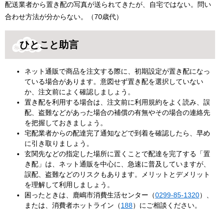
配送業者から置き配の写真が送られてきたが、自宅ではない。問い
合わせ方法が分からない。（70歳代）
ひとこと助言
ネット通販で商品を注文する際に、初期設定が置き配になっ
ている場合があります。意図せず置き配を選択していない
か、注文前によく確認しましょう。
置き配を利用する場合は、注文前に利用規約をよく読み、誤
配、盗難などがあった場合の補償の有無やその場合の連絡先
を把握しておきましょう。
宅配業者からの配達完了通知などで到着を確認したら、早め
に引き取りましょう。
玄関先などの指定した場所に置くことで配達を完了する「置
き配」は、ネット通販を中心に、急速に普及していますが、
誤配、盗難などのリスクもあります。メリットとデメリット
を理解して利用しましょう。
困ったときは、鹿嶋市消費生活センター（
0299-85-1320
）、
または、消費者ホットライン（
188
）にご相談ください。