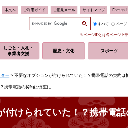
本文へ
ご利用ガイド
ご意見メール
サイトマップ
Foreign 
G
すべて
ページ
o
o
※ページIDとは各ページ上
g
l
しごと・入札・
e
歴史・
文化
スポーツ
事業者支援
カ
ス
タ
ム
ンター
>
不要なオプションが付けられていた！？携帯電話の契約は
検
索
？携帯電話の契約は慎重に
が付けられていた！？携帯電話