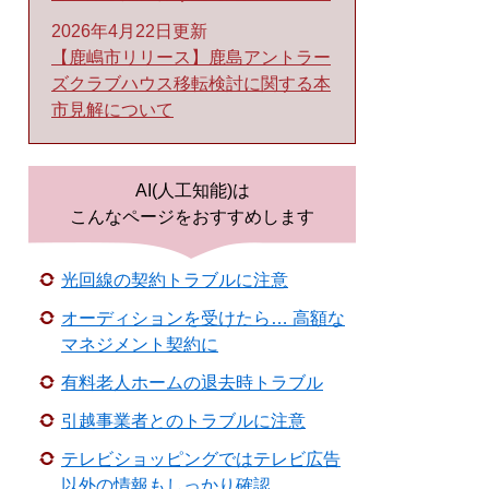
2026年4月22日更新
【鹿嶋市リリース】鹿島アントラー
ズクラブハウス移転検討に関する本
市見解について
AI(人工知能)は
こんなページをおすすめします
光回線の契約トラブルに注意
オーディションを受けたら… 高額な
マネジメント契約に
有料老人ホームの退去時トラブル
引越事業者とのトラブルに注意
テレビショッピングではテレビ広告
以外の情報もしっかり確認