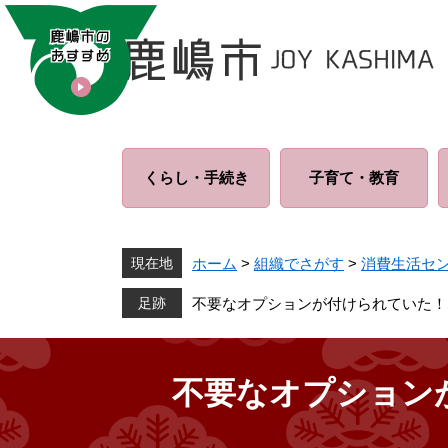
ペ
メ
ー
ニ
ジ
ュ
の
ー
先
を
頭
飛
で
ば
くらし・
手続き
子育て・
教育
す
し
。
て
本
文
現在地
ホーム
>
組織でさがす
>
消費生活セ
へ
不要なオプションが付けられていた！
不要なオプション