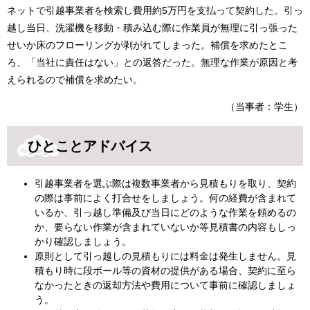
ネットで引越事業者を検索し費用約5万円を支払って契約した。引っ
越し当日、洗濯機を移動・積み込む際に作業員が無理に引っ張った
せいか床のフローリングが剥がれてしまった。補償を求めたとこ
ろ、「当社に責任はない」との返答だった。無理な作業が原因と考
えられるので補償を求めたい。
（当事者：学生）
ひとことアドバイス
引越事業者を選ぶ際は複数事業者から見積もりを取り、契約
の際は事前によく打合せをしましょう。何の経費が含まれて
いるか、引っ越し準備及び当日にどのような作業を頼めるの
か、要らない作業が含まれていないか等見積書の内容もしっ
かり確認しましょう。
原則として引っ越しの見積もりには料金は発生しません。見
積もり時に段ボール等の資材の提供がある場合、契約に至ら
なかったときの返却方法や費用について事前に確認しましょ
う。