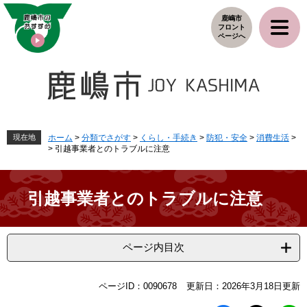
ペ
メ
鹿嶋市
ー
ニ
フロント
ジ
ュ
ページへ
の
ー
先
を
頭
飛
で
ば
す
し
。
て
本
現在地
ホーム
>
分類でさがす
>
くらし・手続き
>
防犯・安全
>
消費生活
>
>
引越事業者とのトラブルに注意
文
へ
引越事業者とのトラブルに注意
ページ内目次
本
ページID：0090678
更新日：2026年3月18日更新
文