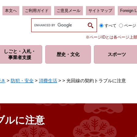
本文へ
ご利用ガイド
ご意見メール
サイトマップ
Foreign 
G
すべて
ページ
o
o
※ページIDとは各ページ上
g
l
しごと・入札・
e
歴史・
文化
スポーツ
事業者支援
カ
ス
タ
ム
続き
>
防犯・安全
>
消費生活
>
>
光回線の契約トラブルに注意
検
索
ブルに注意