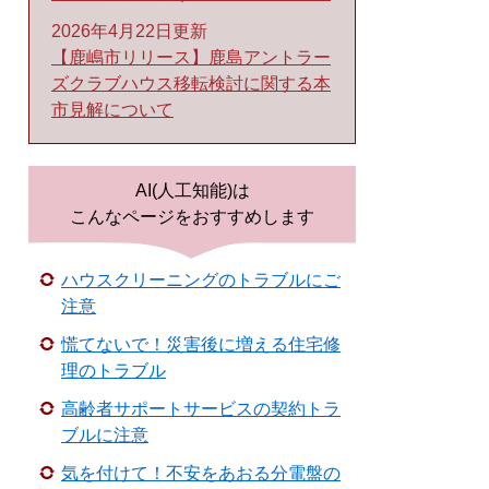
2026年4月22日更新
【鹿嶋市リリース】鹿島アントラー
ズクラブハウス移転検討に関する本
市見解について
AI(人工知能)は
こんなページをおすすめします
ハウスクリーニングのトラブルにご
注意
慌てないで！災害後に増える住宅修
理のトラブル
高齢者サポートサービスの契約トラ
ブルに注意
気を付けて！不安をあおる分電盤の