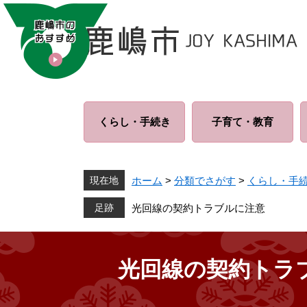
ペ
メ
ー
ニ
ジ
ュ
の
ー
先
を
頭
飛
で
ば
くらし・
手続き
子育て・
教育
す
し
。
て
本
文
現在地
ホーム
>
分類でさがす
>
くらし・手
へ
光回線の契約トラブルに注意
光回線の契約トラ