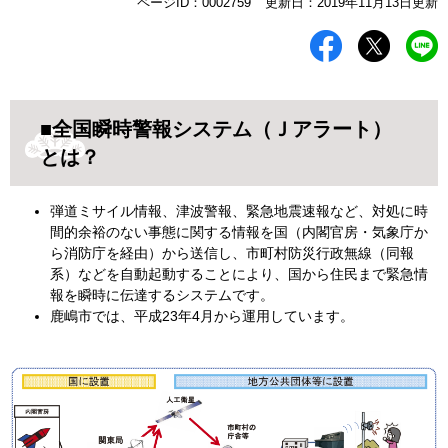
本
ページID：0002759
更新日：2019年11月13日更新
文
■全国瞬時警報システム（Ｊアラート）
とは？
弾道ミサイル情報、津波警報、緊急地震速報など、対処に時
間的余裕のない事態に関する情報を国（内閣官房・気象庁か
ら消防庁を経由）から送信し、市町村防災行政無線（同報
系）などを自動起動することにより、国から住民まで緊急情
報を瞬時に伝達するシステムです。
鹿嶋市では、平成23年4月から運用しています。