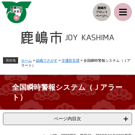
ペ
メ
鹿嶋市
ー
ニ
フロント
ジ
ュ
ページへ
の
ー
先
を
頭
飛
で
ば
す
し
。
て
本
現在地
ホーム
>
組織でさがす
>
交通防災課
>
全国瞬時警報システム（Ｊア
ラート）
文
へ
全国瞬時警報システム（Ｊアラー
ト）
ページ内目次