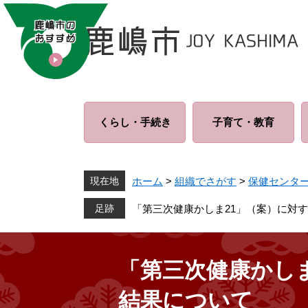
ペ
メ
ー
ニ
ジ
ュ
の
ー
先
を
頭
飛
で
ば
くらし・
手続き
子育て・
教育
す
し
。
て
本
文
現在地
ホーム
>
組織でさがす
>
保健センタ
へ
「第三次健康かしま21」（案）に対
「第三次健康かし
結果について