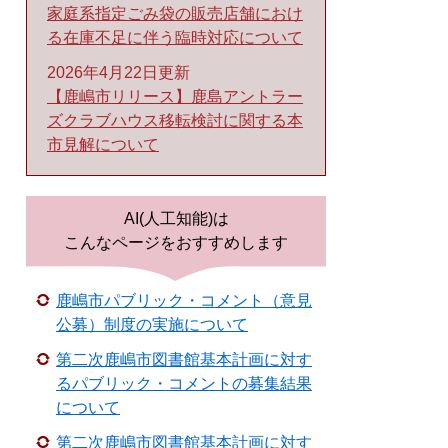
家庭系指定ごみ袋の販売店舗におけ
る在庫不足に伴う臨時対応について
2026年4月22日更新
【鹿嶋市リリース】鹿島アントラー
ズクラブハウス移転検討に関する本
市見解について
AI(人工知能)は
こんなページをおすすめします
鹿嶋市パブリック・コメント（意見
公募）制度の実施について
第二次鹿嶋市図書館基本計画に対す
るパブリック・コメントの募集結果
について
第二次鹿嶋市図書館基本計画に対す