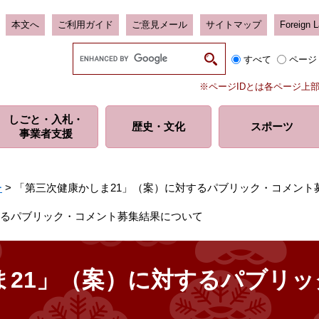
本文へ
ご利用ガイド
ご意見メール
サイトマップ
Foreign 
G
すべて
ページ
o
o
※ページIDとは各ページ上
g
l
しごと・入札・
e
歴史・
文化
スポーツ
事業者支援
カ
ス
タ
ム
ー
>
「第三次健康かしま21」（案）に対するパブリック・コメント
検
索
するパブリック・コメント募集結果について
ま21」（案）に対するパブリ