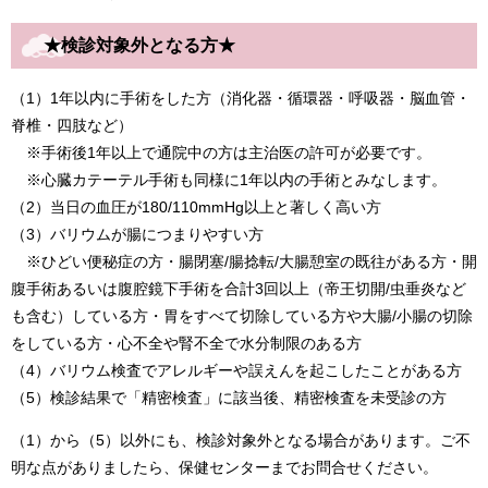
★検診対象外となる方★
（1）1年以内に手術をした方（消化器・循環器・呼吸器・脳血管・
脊椎・四肢など）
※手術後1年以上で通院中の方は主治医の許可が必要です。
※心臓カテーテル手術も同様に1年以内の手術とみなします。
（2）当日の血圧が180/110mmHg以上と著しく高い方
（3）バリウムが腸につまりやすい方
※ひどい便秘症の方・腸閉塞/腸捻転/大腸憩室の既往がある方・開
腹手術あるいは腹腔鏡下手術を合計3回以上（帝王切開/虫垂炎など
も含む）している方・胃をすべて切除している方や大腸/小腸の切除
をしている方・心不全や腎不全で水分制限のある方
（4）バリウム検査でアレルギーや誤えんを起こしたことがある方
（5）検診結果で「精密検査」に該当後、精密検査を未受診の方
（1）から（5）以外にも、検診対象外となる場合があります。ご不
明な点がありましたら、保健センターまでお問合せください。