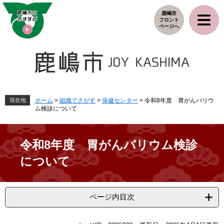
ペ
メ
鹿嶋市
ー
ニ
フロント
ジ
ュ
ページへ
の
ー
先
を
頭
飛
で
ば
す
し
。
て
本
現在地
ホーム
>
組織でさがす
>
保健センター
>
令和8年度 胃がんバリウ
ム検診について
文
へ
令和8年度 胃がんバリウム検診
について
ページ内目次