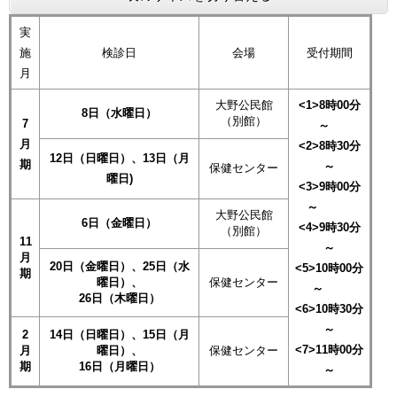
実
施
検診日
会場
受付期間
月
大野公民館
<1>
8時00分
8日（水曜日）
（別館）
7
～
月
<2>8時30分
12日（日曜日）、13日（月
期
～
保健センター
曜日)
<3>9時00分
～
大野公民館
6日（金曜日）
<4>9時30分
（別館）
11
～
月
20日（金曜日）、25日（水
<5>10時00分
期
曜日）、
保健センター
～
26日（木曜日）
<6>10時30分
～
2
14日（日曜日）、15日（月
<7>11時00分
月
曜日）、
保健センター
期
16日（月曜日）
～