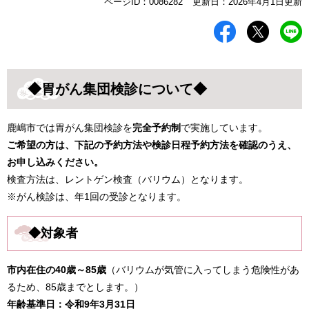
本
ページID：0086282
更新日：2026年4月1日更新
文
◆胃がん集団検診について
◆
鹿嶋市では胃がん集団検診を
完全予約制
で実施しています。
ご希望の方は、下記の予約方法や検診日程予約方法を確認のうえ、
お申し込みください。
検査方法は、レントゲン検査（バリウム）となります。
※がん検診は、年1回の受診となります。
◆対象者
市内在住の40歳～85歳
（バリウムが気管に入ってしまう危険性があ
るため、85歳までとします。）
年齢基準日：令和9年3月31日