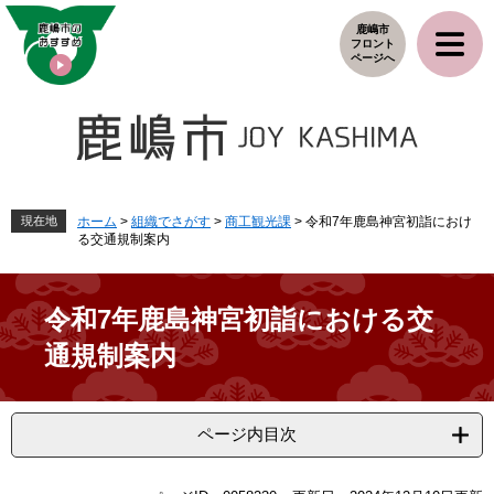
ペ
メ
鹿嶋市
ー
ニ
フロント
ジ
ュ
ページへ
の
ー
先
を
頭
飛
で
ば
す
し
。
て
本
現在地
ホーム
>
組織でさがす
>
商工観光課
>
令和7年鹿島神宮初詣におけ
る交通規制案内
文
へ
令和7年鹿島神宮初詣における交
通規制案内
ページ内目次