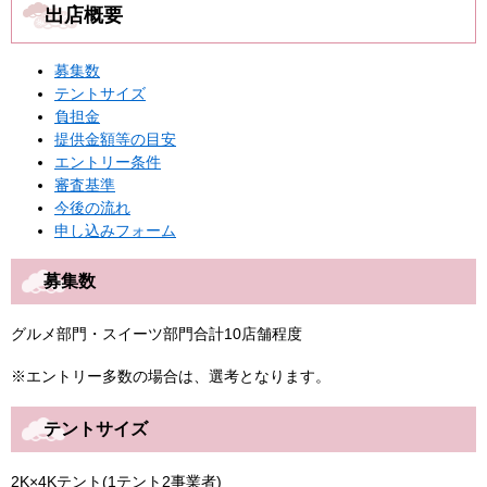
出店概要
募集数
テントサイズ
負担金
提供金額等の目安
エントリー条件
審査基準
今後の流れ
申し込みフォーム
募集数
グルメ部門・スイーツ部門合計10店舗程度
※エントリー多数の場合は、選考となります。
テントサイズ
2K×4Kテント(1テント2事業者)