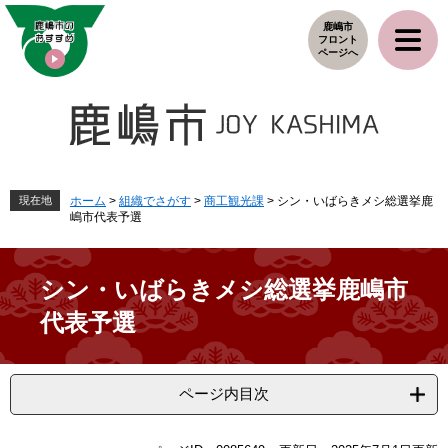
ペ
メ
鹿嶋市
ー
ニ
フロント
ジ
ュ
ページへ
の
ー
先
を
頭
飛
で
ば
す
し
。
て
本
現在地
ホーム
>
組織でさがす
>
商工観光課
>
シン・いばらきメシ総選挙鹿
嶋市代表予選
文
へ
シン・いばらきメシ総選挙鹿嶋市
代表予選
ページ内目次