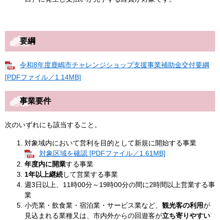
要綱
令和8年度鹿嶋市チャレンジショップ支援事業補助金交付要綱
[PDFファイル／1.14MB]
事業要件
次のいずれにも該当すること。
対象域内において営利を目的として新規に開始する事業
対象区域を確認 [PDFファイル／1.61MB]
年度内に開業
する事業
1年以上継続
して営業する事業
週3日以上、11時00分～19時00分の間に2時間以上営業する事
業
小売業・飲食業・宿泊業・サービス業など、
観光客の利用
が
見込まれる業種又は、市内外からの回遊客が
立ち寄りやすい