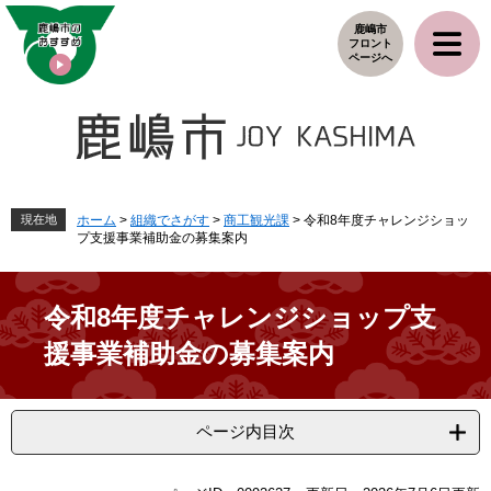
ペ
メ
鹿嶋市
ー
ニ
フロント
ジ
ュ
ページへ
の
ー
先
を
頭
飛
で
ば
す
し
。
て
本
現在地
ホーム
>
組織でさがす
>
商工観光課
>
令和8年度チャレンジショッ
プ支援事業補助金の募集案内
文
へ
令和8年度チャレンジショップ支
援事業補助金の募集案内
ページ内目次