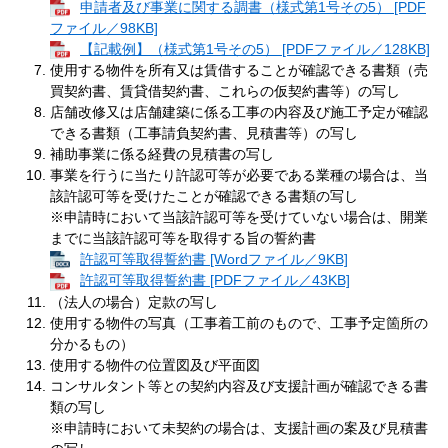
申請者及び事業に関する調書（様式第1号その5） [PDF
ファイル／98KB]
【記載例】（様式第1号その5） [PDFファイル／128KB]
使用する物件を所有又は賃借することが確認できる書類（売
買契約書、賃貸借契約書、これらの仮契約書等）の写し
店舗改修又は店舗建築に係る工事の内容及び施工予定が確認
できる書類（工事請負契約書、見積書等）の写し
補助事業に係る経費の見積書の写し
事業を行うに当たり許認可等が必要である業種の場合は、当
該許認可等を受けたことが確認できる書類の写し
※申請時において当該許認可等を受けていない場合は、開業
までに当該許認可等を取得する旨の誓約書
許認可等取得誓約書 [Wordファイル／9KB]
許認可等取得誓約書 [PDFファイル／43KB]
（法人の場合）定款の写し
使用する物件の写真（工事着工前のもので、工事予定箇所の
分かるもの）
使用する物件の位置図及び平面図
コンサルタント等との契約内容及び支援計画が確認できる書
類の写し
※申請時において未契約の場合は、支援計画の案及び見積書