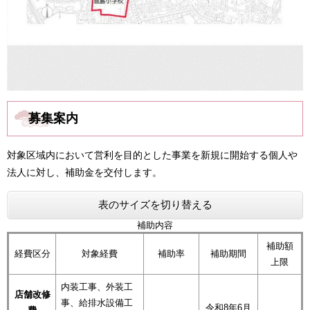
募集案内
対象区域内において営利を目的とした事業を新規に開始する個人や
法人に対し、補助金を交付します。
表のサイズを切り替える
補助内容
補助額
経費区分
対象経費
補助率
補助期間
上限
内装工事、外装工
店舗改修
事、給排水設備工
令和8年6月