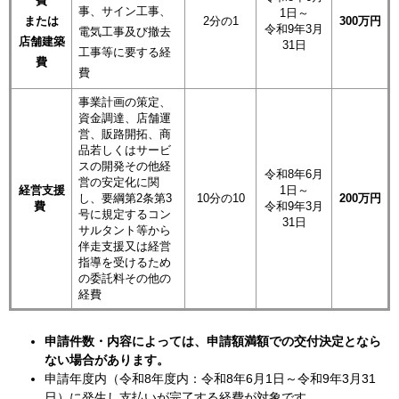
費
事、サイン工事、
1日～
または
2分の1
300
万円
令和9年3月
電気工事及び撤去
店舗建築
31日
工事等に要する経
費
費
事業計画の策定、
資金調達、店舗運
営、販路開拓、商
品若しくはサービ
スの開発その他経
​令和8年6月
営の安定化に関
経営支援
1日～
し、要綱第2条第3
10分の10
200
万円
費
令和9年3月
号に規定するコン
31日
サルタント等から
伴走支援又は経営
指導を受けるため
の委託料その他の
経費
申請件数・内容によっては、申請額満額での交付決定となら
ない場合があります。
申請年度内（令和8年度内：令和8年6月1日～令和9年3月31
日）に発生し支払いが完了する経費が対象です。