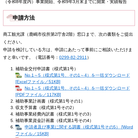
（令和8年度内）事業開始、令和9年3月末までに開業・実績報告
申請方法
商工観光課（鹿嶋市役所第2庁舎2階）窓口まで、次の書類をご提出
ください。
申請を検討している方は、申請にあたって事前にご相談いただけま
すと幸いです。（電話番号：
0299-82-2911
）
補助金交付申請書（様式第1号）​
No.1～5（様式第1号、その1～4）を一括ダウンロード
[Excelファイル／51KB]
No.1～5（様式第1号、その1～4）を一括ダウンロード
[PDFファイル／117KB]
補助事業計画書（様式第1号その1）
収支予算書（様式第1号その2）
補助事業経費内訳書（様式第1号その3）
補助事業資金計画書（様式第1号その4）
申請者及び事業に関する調書（様式第1号その5） [Word
ファイル／15KB]