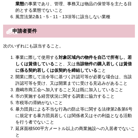
業態
の事業であり、管理、事務又は物品の保管等を主たる目
的とする業態でないこと
風営法第2条1・5・11・13項等に該当しない業種
申請者要件
次のいずれにも該当すること。
事業に際して使用する
対象区域内の物件を自己で所有し、若
しくは賃借している
こと、又は
当該物件の購入若しくは賃借
に係る契約若しくは仮契約を締結している
こと
開業に際して法令等に基づく許認可等が必要な場合は、当該
許認可等を受け、又は開業までに受ける見込みがあること
鹿嶋市商工会へ加入すること又は既に加入していること
市の実施する経営状況に関する調査に協力すること
市税等の滞納がないこと
暴力団員による不当な行為の防止等に関する法律第2条第6号
に規定する暴力団員若しくは関係者又はその利益となる活動
を行う者でないこと
延床面積500平方メートル以上の商業施設への入居者でないこ
と