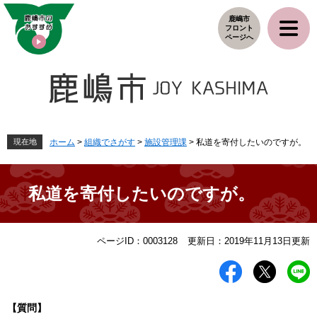
ペ
メ
鹿嶋市
ー
ニ
フロント
ジ
ュ
ページへ
の
ー
先
を
頭
飛
で
ば
す
し
。
て
本
現在地
ホーム
>
組織でさがす
>
施設管理課
>
私道を寄付したいのですが。
文
へ
私道を寄付したいのですが。
本
ページID：0003128
更新日：2019年11月13日更新
文
【質問】