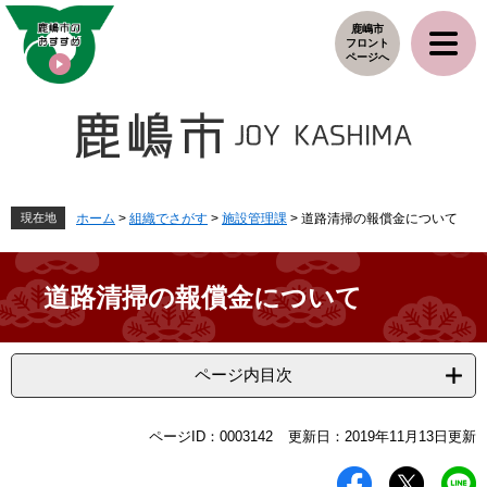
ペ
メ
鹿嶋市
ー
ニ
フロント
ジ
ュ
ページへ
の
ー
先
を
頭
飛
で
ば
す
し
。
て
本
現在地
ホーム
>
組織でさがす
>
施設管理課
>
道路清掃の報償金について
文
へ
道路清掃の報償金について
ページ内目次
本
ページID：0003142
更新日：2019年11月13日更新
文