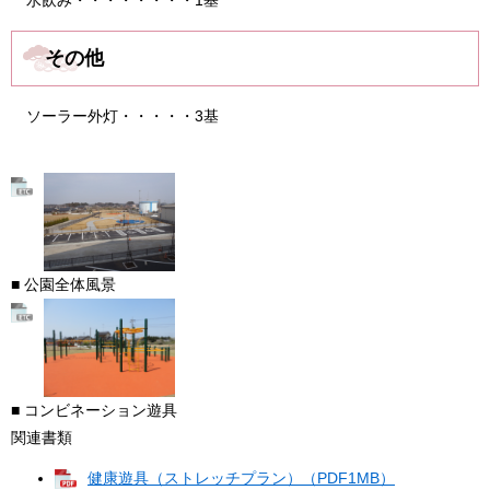
水飲み・・・・・・・・1基
その他
ソーラー外灯・・・・・3基
■ 公園全体風景
■ コンビネーション遊具
関連書類
健康遊具（ストレッチプラン）（PDF1MB）