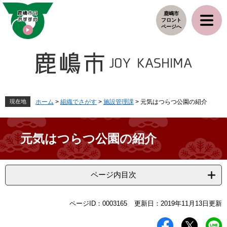
ペ
メ
鹿嶋市
ー
ニ
フロント
ジ
ュ
ページへ
の
ー
先
を
頭
飛
で
ば
す
し
。
て
本
現在地
ホーム
>
組織でさがす
>
施設管理課
>
元気はつらつ公園の紹介
文
へ
元気はつらつ公園の紹介
ページ内目次
本
ページID：0003165
更新日：2019年11月13日更新
文