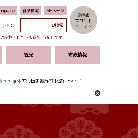
Language
補助機能
Myページ
鹿嶋市
フロント
PDF
ページへ
部に記載されている番号（7桁）です。
観光
市政情報
物
>
>
屋外広告物更新許可申請について