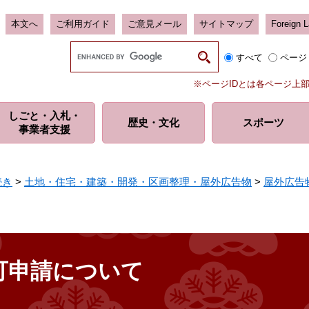
本文へ
ご利用ガイド
ご意見メール
サイトマップ
Foreign 
G
すべて
ページ
o
o
※ページIDとは各ページ上
g
l
しごと・入札・
e
歴史・
文化
スポーツ
事業者支援
カ
ス
タ
ム
続き
>
土地・住宅・建築・開発・区画整理・屋外広告物
>
屋外広告
検
索
可申請について