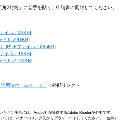
角2封筒」に切手を貼り、申請書に同封してください。
ァイル／33KB]
イル／91KB]
[PDFファイル／395KB]
ァイル／19KB]
イル／142KB]
市計画課ホームページ）
＜外部リンク＞
ただく場合には、Adobe社が提供するAdobe Readerが必要です。
お持ちでない方は、バナーのリンク先からダウンロードしてください。（無料）