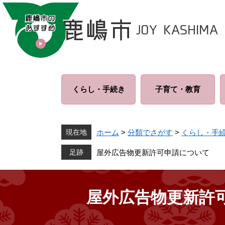
ペ
メ
ー
ニ
ジ
ュ
の
ー
先
を
頭
飛
で
ば
くらし・
手続き
子育て・
教育
す
し
。
て
本
文
現在地
ホーム
>
分類でさがす
>
くらし・手
へ
屋外広告物更新許可申請について
屋外広告物更新許