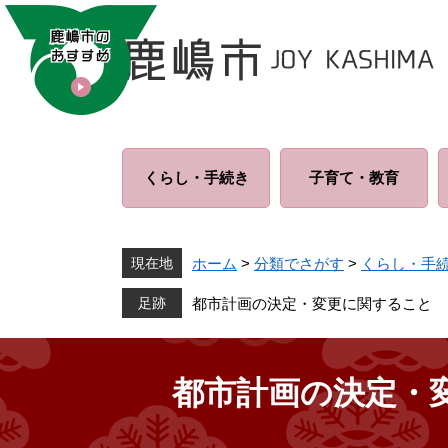
ペ
メ
ー
ニ
ジ
ュ
の
ー
先
を
頭
飛
で
ば
くらし・
手続き
子育て・
教育
す
し
。
て
本
文
現在地
ホーム
>
分類でさがす
>
くらし・手
へ
都市計画の決定・変更に関すること
都市計画の決定・