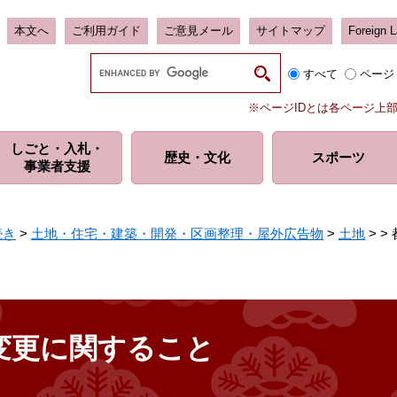
本文へ
ご利用ガイド
ご意見メール
サイトマップ
Foreign 
G
すべて
ページ
o
o
※ページIDとは各ページ上
g
l
しごと・入札・
e
歴史・
文化
スポーツ
事業者支援
カ
ス
タ
ム
続き
>
土地・住宅・建築・開発・区画整理・屋外広告物
>
土地
>
>
検
索
変更に関すること