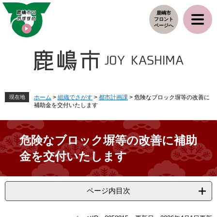
ペ
メ
鹿嶋市
ー
ニ
フロント
ジ
ュ
ページへ
の
ー
先
を
頭
飛
で
ば
す
し
。
て
本
現在地
ホーム
>
組織でさがす
>
都市計画課
>
危険なブロック塀等の改善に
補助金を交付いたします
文
へ
危険なブロック塀等の改善に補助
金を交付いたします
ページ内目次