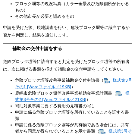
ブロック塀等の現況写真（カラー全景及び危険個所がわかる
もの）
その他市長が必要と認めるもの
申請を受けた後、現地調査を行い、危険ブロック塀等に該当するか
否かを判定し、結果を通知します。
補助金の交付申請をする
危険ブロック塀等に該当すると判定を受けたブロック塀等の所有者
は、次に掲げる書類を揃えて補助金の交付申請をしてください。
危険ブロック塀等改善事業補助金交付申請書（
様式第3号
その1 [Wordファイル／19KB]
）
鹿嶋市危険ブロック塀等改善事業補助金事業計画書（
様
式第3号その2 [Wordファイル／21KB]
）
補助対象事業に要する費用の見積書の写し
申請に係る危険ブロック塀等を所有していることを証する書
類
申請に係る危険ブロック塀等が共有物である場合には、共有
者から同意が得られていることを示す書類（
様式第3号そ