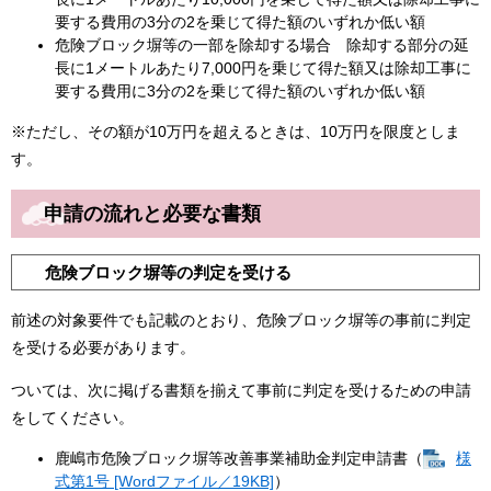
要する費用の3分の2を乗じて得た額のいずれか低い額
危険ブロック塀等の一部を除却する場合 除却する部分の延
長に1メートルあたり7,000円を乗じて得た額又は除却工事に
要する費用に3分の2を乗じて得た額のいずれか低い額
※ただし、その額が10万円を超えるときは、10万円を限度としま
す。
申請の流れと必要な書類
危険ブロック塀等の判定を受ける
前述の対象要件でも記載のとおり、危険ブロック塀等の事前に判定
を受ける必要があります。
ついては、次に掲げる書類を揃えて事前に判定を受けるための申請
をしてください。
鹿嶋市危険ブロック塀等改善事業補助金判定申請書（
様
式第1号 [Wordファイル／19KB]
）