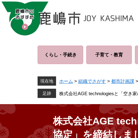
ペ
メ
ー
ニ
ジ
ュ
の
ー
先
を
頭
飛
で
ば
くらし・
手続き
子育て・
教育
す
し
。
て
本
文
現在地
ホーム
>
組織でさがす
>
都市計画課
へ
株式会社AGE technologies
株式会社AGE te
協定」を締結しま