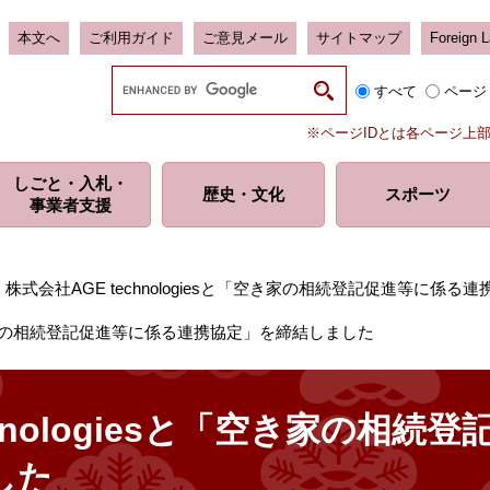
本文へ
ご利用ガイド
ご意見メール
サイトマップ
Foreign 
G
すべて
ページ
o
o
※ページIDとは各ページ上
g
l
しごと・入札・
e
歴史・
文化
スポーツ
事業者支援
カ
ス
タ
ム
>
株式会社AGE technologiesと「空き家の相続登記促進等に係
検
索
と「空き家の相続登記促進等に係る連携協定」を締結しました
chnologiesと「空き家の相
した