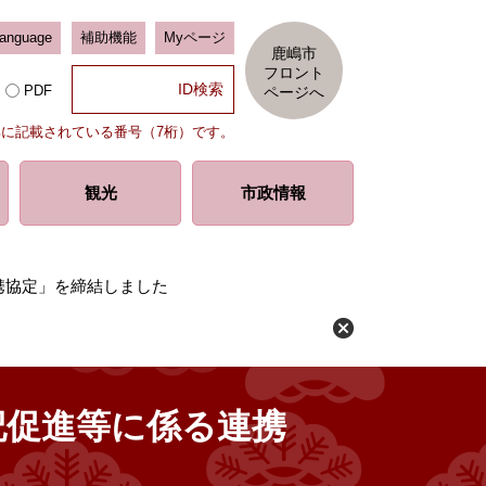
Language
補助機能
Myページ
鹿嶋市
フロント
PDF
ページへ
部に記載されている番号（7桁）です。
観光
市政情報
る連携協定」を締結しました
続登記促進等に係る連携