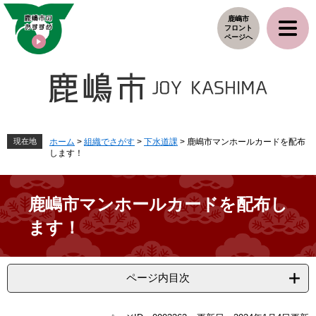
ペ
メ
鹿嶋市
ー
ニ
フロント
ジ
ュ
ページへ
の
ー
先
を
頭
飛
で
ば
す
し
。
て
本
現在地
ホーム
>
組織でさがす
>
下水道課
>
鹿嶋市マンホールカードを配布
します！
文
へ
鹿嶋市マンホールカードを配布し
ます！
ページ内目次