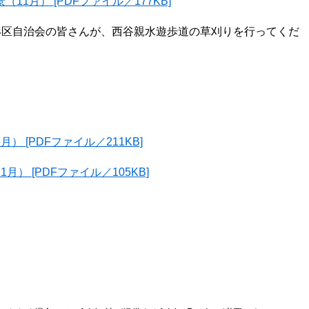
1月） [PDFファイル／177KB]
に鉢形区自治会の皆さんが、西谷親水遊歩道の草刈りを行ってくだ
 [PDFファイル／211KB]
） [PDFファイル／105KB]