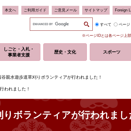
本文へ
ご利用ガイド
ご意見メール
サイトマップ
Foreign 
G
すべて
ページ
o
o
※ページIDとは各ページ上
g
l
しごと・入札・
e
歴史・
文化
スポーツ
事業者支援
カ
ス
タ
ム
西谷親水遊歩道草刈りボランティアが行われました！
検
索
行われました！
刈りボランティアが行われまし