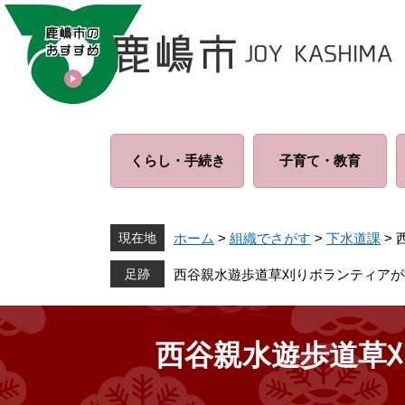
ペ
メ
ー
ニ
ジ
ュ
の
ー
先
を
頭
飛
で
ば
くらし・
手続き
子育て・
教育
す
し
。
て
本
文
現在地
ホーム
>
組織でさがす
>
下水道課
>
へ
西谷親水遊歩道草刈りボランティアが
西谷親水遊歩道草