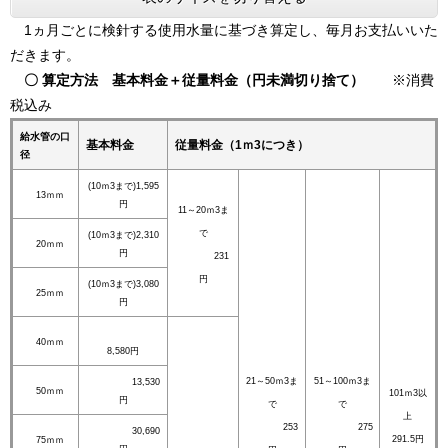
​ 1ヵ月ごとに検針する使用水量に基づき算定し、毎月お支払いいた
だきます。
〇 算定方法 基本料金＋従量料金（円未満切り捨て）
※消費
税込み
給水管の口
基本料金
従量料金（1ｍ3につき）
径
(10ｍ3まで)1,595
13ｍｍ
円
11～20ｍ3ま
で
(10ｍ3まで)2,310
20ｍｍ
円
231
円
(10ｍ3まで)3,080
25ｍｍ
円
40ｍｍ
8,580円
21～50ｍ3ま
51～100ｍ3ま
13,530
50ｍｍ
101ｍ3以
円
で
で
上
253
275
30,690
291.5円
75ｍｍ