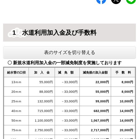
1 水道利用加入金及び手数料
表のサイズを切り替える
〇 新規水道利用加入金の一部減免制度を実施しております
給水管の口径
加 入 金
減 免 額
減免後の加入金額
手 数 料
13ｍｍ
55,000円
－33,000円
22,000円
8,000円
20ｍｍ
88,000円
－33,000円
55,000円
8,000円
25ｍｍ
132,000円
－33,000円
99,000円
10,000円
40ｍｍ
715,000円
－33,000円
682,000円
14,000円
50ｍｍ
1,100,000円
－33,000円​
1,067,000円
14,000円
75ｍｍ
2,750,000円
－33,000円​
2,717,000円
20,000円