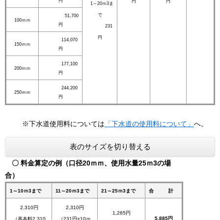
円
円
円
1～20ｍ3ま
で
51,700
100ｍｍ
円
231
円
114,070
150ｍｍ
円
177,100
200ｍｍ
円
244,200
250ｍｍ
円
※下水道使用料については
「下水道の使用料について​」
へ。
表のサイズを切り替える
〇
料金算定の例（口径20ｍｍ、使用水量25ｍ3の場
合）
1～10ｍ3まで
11～20ｍ3まで
21～25ｍ3まで
合 計
2,310円
2,310円
1,265円
5,885円
（基本料2,310
（231円×10ｍ