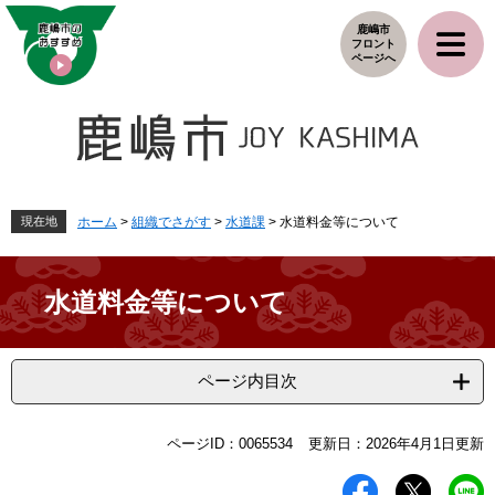
ペ
メ
鹿嶋市
ー
ニ
フロント
ジ
ュ
ページへ
の
ー
先
を
頭
飛
で
ば
す
し
。
て
本
現在地
ホーム
>
組織でさがす
>
水道課
>
水道料金等について
文
へ
水道料金等について
ページ内目次
本
ページID：0065534
更新日：2026年4月1日更新
文