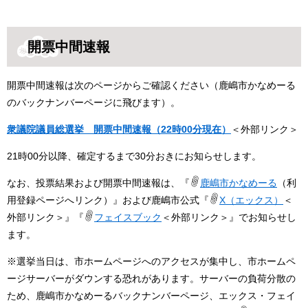
開票中間速報
開票中間速報は次のページからご確認ください（鹿嶋市かなめーる
のバックナンバーページに飛びます）。
衆議院議員総選挙
開票中間速報（22時00分現在）
＜外部リンク＞
​21時00分以降、確定するまで30分おきにお知らせします。
なお、投票結果および開票中間速報は、『
鹿嶋市かなめーる
（利
用登録ページへリンク）』および鹿嶋市公式『
X（エックス）
＜
外部リンク＞
』『
フェイスブック
＜外部リンク＞
』でお知らせし
ます。
※選挙当日は、市ホームページへのアクセスが集中し、市ホームペ
ージサーバーがダウンする恐れがあります。サーバーの負荷分散の
ため、鹿嶋市かなめーるバックナンバーページ、エックス・フェイ