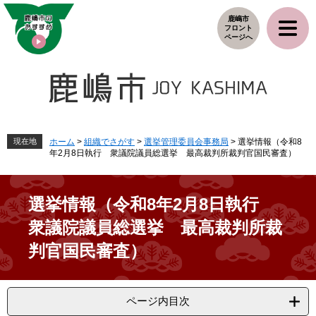
ペ
メ
鹿嶋市
ー
ニ
フロント
ジ
ュ
ページへ
の
ー
先
を
頭
飛
で
ば
す
し
。
て
本
現在地
ホーム
>
組織でさがす
>
選挙管理委員会事務局
>
選挙情報（令和8
年2月8日執行 衆議院議員総選挙 最高裁判所裁判官国民審査）
文
へ
選挙情報（令和8年2月8日執行
衆議院議員総選挙 最高裁判所裁
判官国民審査）
ページ内目次