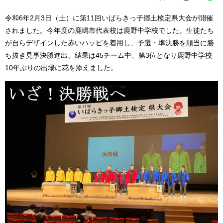
令和6年2月3日（土）に第11回いばらきっ子郷土検定県大会が開催
されました。今年度の鹿嶋市代表校は鹿野中学校でした。生徒たち
が自らデザインした赤いハッピを着用し、予選・準決勝を順当に勝
ち抜き見事決勝進出、結果は45チーム中、第3位となり鹿野中学校
10年ぶりの出場に花を添えました。