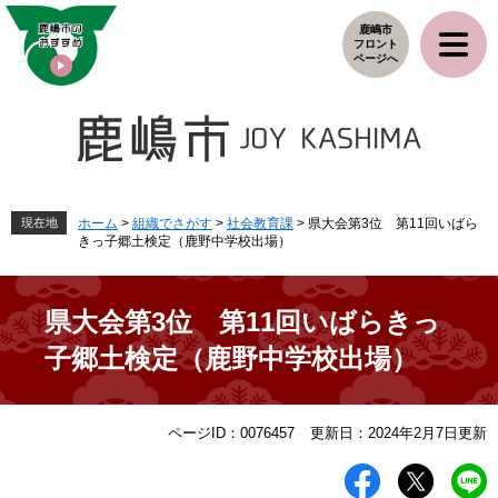
ペ
メ
鹿嶋市
ー
ニ
フロント
ジ
ュ
ページへ
の
ー
先
を
頭
飛
で
ば
す
し
。
て
本
現在地
ホーム
>
組織でさがす
>
社会教育課
>
県大会第3位 第11回いばら
きっ子郷土検定（鹿野中学校出場）
文
へ
県大会第3位 第11回いばらきっ
子郷土検定（鹿野中学校出場）
本
ページID：0076457
更新日：2024年2月7日更新
文