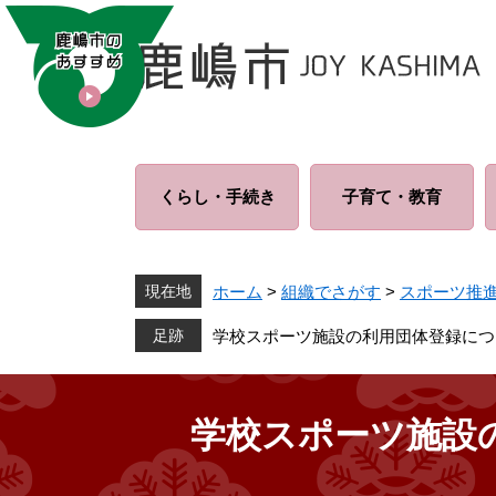
ペ
メ
ー
ニ
ジ
ュ
の
ー
先
を
頭
飛
で
ば
くらし・
手続き
子育て・
教育
す
し
。
て
本
文
現在地
ホーム
>
組織でさがす
>
スポーツ推
へ
学校スポーツ施設の利用団体登録につ
学校スポーツ施設