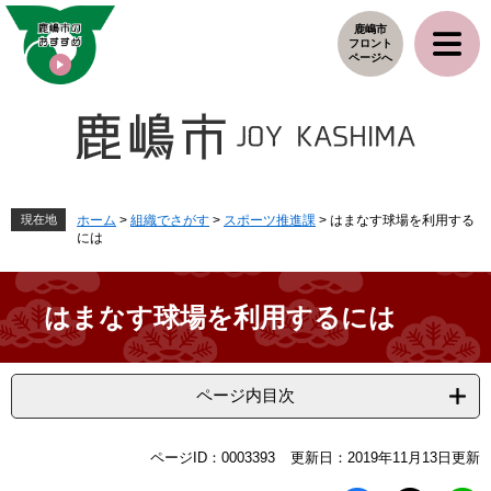
ペ
メ
鹿嶋市
ー
ニ
フロント
ジ
ュ
ページへ
の
ー
先
を
頭
飛
で
ば
す
し
。
て
本
現在地
ホーム
>
組織でさがす
>
スポーツ推進課
>
はまなす球場を利用する
には
文
へ
はまなす球場を利用するには
ページ内目次
本
ページID：0003393
更新日：2019年11月13日更新
文