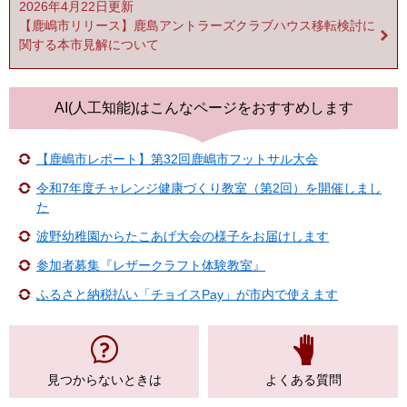
2026年4月22日更新
【鹿嶋市リリース】鹿島アントラーズクラブハウス移転検討に
関する本市見解について
AI(人工知能)は
こんなページをおすすめします
【鹿嶋市レポート】第32回鹿嶋市フットサル大会
令和7年度チャレンジ健康づくり教室（第2回）を開催しまし
た
波野幼稚園からたこあげ大会の様子をお届けします
参加者募集『レザークラフト体験教室』
ふるさと納税払い「チョイスPay」が市内で使えます
見つからない
ときは
よくある質問