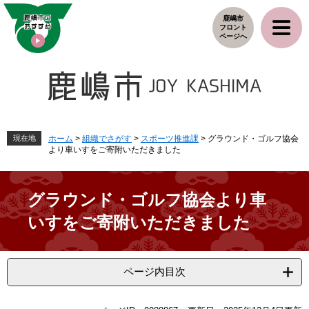
ペ
メ
鹿嶋市
ー
ニ
フロント
ジ
ュ
ページへ
の
ー
先
を
頭
飛
で
ば
す
し
。
て
本
現在地
ホーム
>
組織でさがす
>
スポーツ推進課
>
グラウンド・ゴルフ協会
より車いすをご寄附いただきました
文
へ
グラウンド・ゴルフ協会より車
いすをご寄附いただきました
ページ内目次