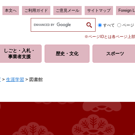
本文へ
ご利用ガイド
ご意見メール
サイトマップ
Foreign 
G
すべて
ページ
o
o
※ページIDとは各ページ上
g
l
しごと・入札・
e
歴史・
文化
スポーツ
事業者支援
カ
ス
タ
ム
育
>
生涯学習
>
図書館
検
索