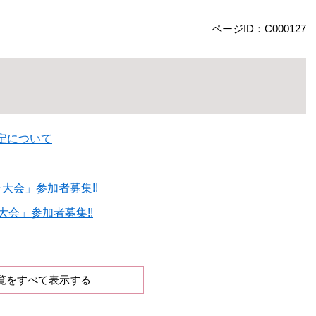
ページID：C000127
定について
大会」参加者募集!!
会」参加者募集!!
覧をすべて表示する