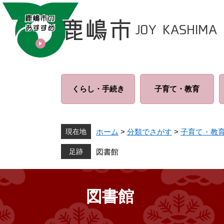
ペ
メ
ー
ニ
ジ
ュ
の
ー
先
を
頭
飛
で
ば
くらし・
手続き
子育て・
教育
す
し
。
て
本
文
現在地
ホーム
>
分類でさがす
>
子育て・教
へ
図書館
図書館