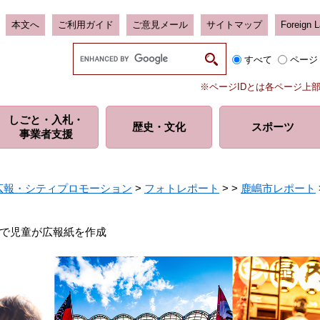
本文へ
ご利用ガイド
ご意見メール
サイトマップ
Foreign 
G
すべて
ページ
o
o
※ページIDとは各ページ上
g
l
しごと・入札・
e
歴史・
文化
スポーツ
事業者支援
カ
ス
タ
ム
広報・シティプロモーション
>
フォトレポート
>
>
鹿嶋市レポート
検
索
で児童が広報紙を作成