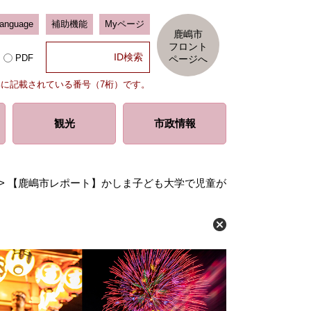
Language
補助機能
Myページ
鹿嶋市
フロント
PDF
ページへ
部に記載されている番号（7桁）です。
観光
市政情報
>
【鹿嶋市レポート】かしま子ども大学で児童が