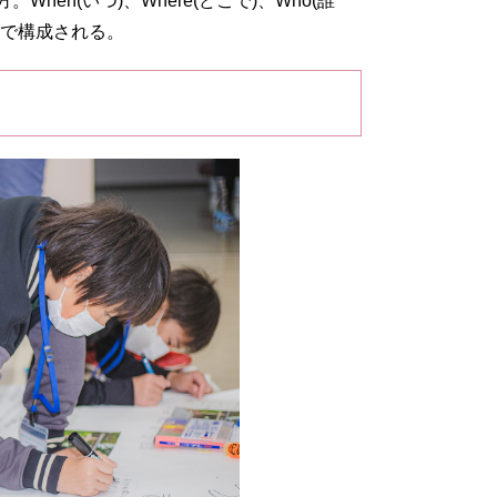
en(いつ)、Where(どこで)、Who(誰
要素で構成される。