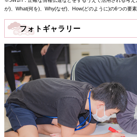
※5W1H：正確な情報伝達などをするうえで活用される考え方。Wh
が)、What(何を)、Why(なぜ)、How(どのように)の6つの
フォトギャラリー