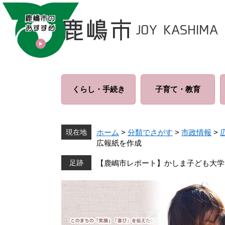
ペ
メ
ー
ニ
ジ
ュ
の
ー
先
を
頭
飛
で
ば
くらし・
手続き
子育て・
教育
す
し
。
て
本
文
現在地
ホーム
>
分類でさがす
>
市政情報
>
へ
広報紙を作成
【鹿嶋市レポート】かしま子ども大学