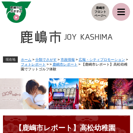
ペ
メ
鹿嶋市
ー
ニ
フロント
ジ
ュ
ページへ
の
ー
先
を
頭
飛
で
ば
す
し
。
て
本
現在地
ホーム
>
分類でさがす
>
市政情報
>
広報・シティプロモーション
>
フォトレポート
>
>
鹿嶋市レポート
>
【鹿嶋市レポート】高松幼稚
文
園でフットゴルフ体験
へ
本
文
【鹿嶋市レポート】高松幼稚園