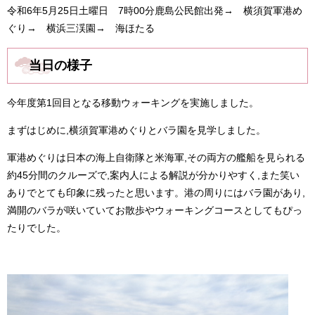
令和6年5月25日土曜日 7時00分鹿島公民館出発→ 横須賀軍港め
ぐり→ 横浜三渓園→ 海ほたる
当日の様子
今年度第1回目となる移動ウォーキングを実施しました。
まずはじめに,横須賀軍港めぐりとバラ園を見学しました。
軍港めぐりは日本の海上自衛隊と米海軍,その両方の艦船を見られる
約45分間のクルーズで,案内人による解説が分かりやすく,また笑い
ありでとても印象に残ったと思います。港の周りにはバラ園があり,
満開のバラが咲いていてお散歩やウォーキングコースとしてもぴっ
たりでした。