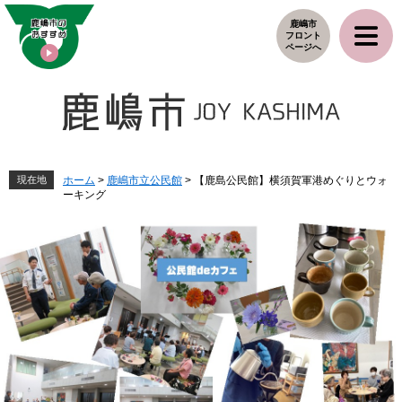
ペ
メ
鹿嶋市
ー
ニ
フロント
ジ
ュ
ページへ
の
ー
先
を
頭
飛
で
ば
す
し
。
て
本
現在地
ホーム
>
鹿嶋市立公民館
>
【鹿島公民館】横須賀軍港めぐりとウォ
ーキング
文
へ