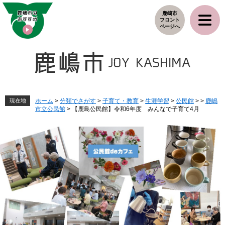
ペ
メ
鹿嶋市
ー
ニ
フロント
ジ
ュ
ページへ
の
ー
先
を
頭
飛
で
ば
す
し
。
て
本
現在地
ホーム
>
分類でさがす
>
子育て・教育
>
生涯学習
>
公民館
>
>
鹿嶋
市立公民館
>
【鹿島公民館】令和6年度 みんなで子育て4月
文
へ