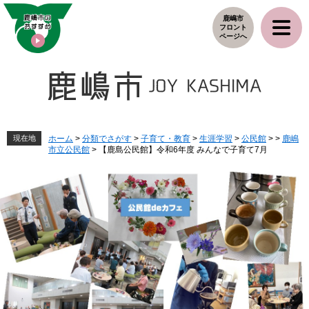
ペ
メ
鹿嶋市
ー
ニ
フロント
ジ
ュ
ページへ
の
ー
先
を
頭
飛
で
ば
す
し
。
て
本
現在地
ホーム
>
分類でさがす
>
子育て・教育
>
生涯学習
>
公民館
>
>
鹿嶋
市立公民館
>
【鹿島公民館】令和6年度 みんなで子育て7月
文
へ