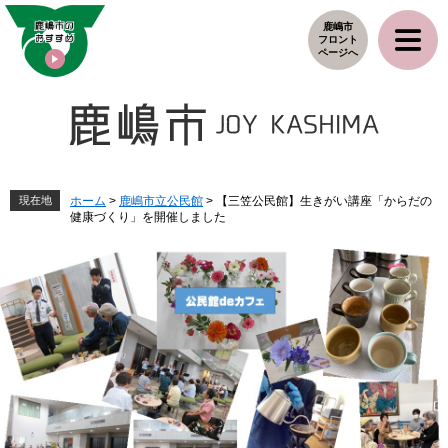
ペ
メ
鹿嶋市
ー
ニ
フロント
ジ
ュ
ページへ
の
ー
先
を
頭
飛
で
ば
す
し
。
て
本
現在地
ホーム
>
鹿嶋市立公民館
>
【三笠公民館】生きがい講座「からだの
健康づくり」を開催しました
文
へ