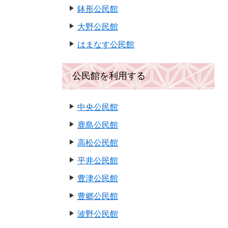
鉢形公民館
大野公民館
はまなす公民館
公民館を利用する
中央公民館
鹿島公民館
高松公民館
平井公民館
豊津公民館
豊郷公民館
波野公民館