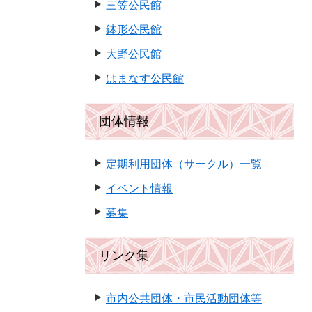
三笠公民館
鉢形公民館
大野公民館
はまなす公民館
団体情報
定期利用団体（サークル）一覧
イベント情報
募集
リンク集
市内公共団体・市民活動団体等