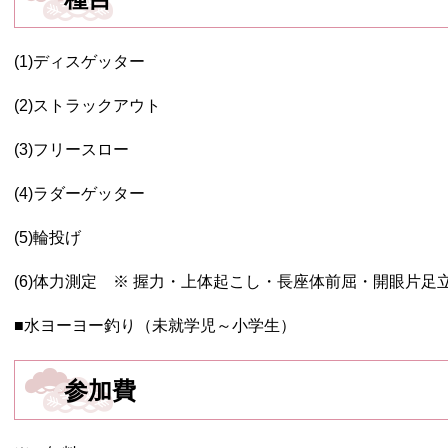
(1)ディスゲッター
(2)ストラックアウト
(3)フリースロー
(4)ラダーゲッター
(5)輪投げ
(6)体力測定 ※ 握力・上体起こし・長座体前屈・開眼片足
■水ヨーヨー釣り（未就学児～小学生）
参加費