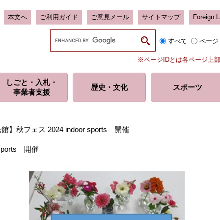
本文へ
ご利用ガイド
ご意見メール
サイトマップ
Foreign 
G
すべて
ページ
o
o
※ページIDとは各ページ上
g
l
しごと・入札・
e
歴史・
文化
スポーツ
事業者支援
カ
ス
タ
ム
秋フェス 2024 indoor sports 開催
検
索
ports 開催