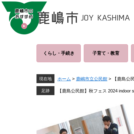
ペ
メ
ー
ニ
ジ
ュ
の
ー
先
を
頭
飛
で
ば
くらし・
手続き
子育て・
教育
す
し
。
て
本
文
現在地
ホーム
>
鹿嶋市立公民館
>
【鹿島公民館】
へ
【鹿島公民館】秋フェス 2024 indoor s