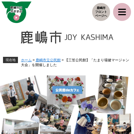
ペ
メ
鹿嶋市
ー
ニ
フロント
ジ
ュ
ページへ
の
ー
先
を
頭
飛
で
ば
す
し
。
て
本
現在地
ホーム
>
鹿嶋市立公民館
>
【三笠公民館】「たまり場健マージャン
大会」を開催しました
文
へ